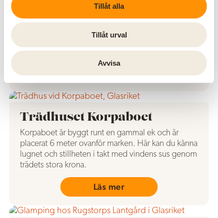
Tillåt alla
Safariparkens Trädhus
Fyra meter upp på ett stort trädäck har golvet även
Tillåt urval
inslag av glas vilket ger möjligheten att se de vilda
djuren i parken mer eller mindre under dina fötter.
Avvisa
Läs mer
Trädhuset Korpaboet
Korpaboet är byggt runt en gammal ek och är
placerat 6 meter ovanför marken. Här kan du känna
lugnet och stillheten i takt med vindens sus genom
trädets stora krona.
Läs mer