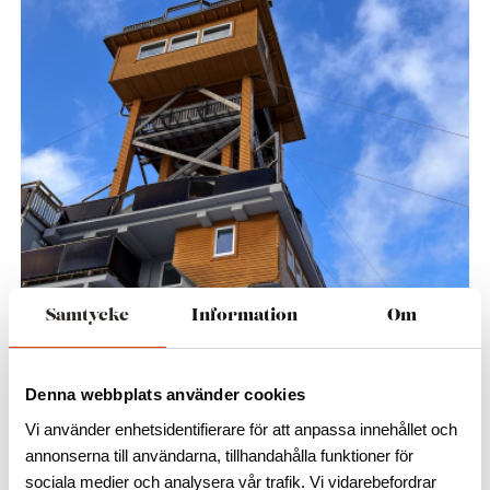
Samtycke
Information
Om
Denna webbplats använder cookies
Vi använder enhetsidentifierare för att anpassa innehållet och
Mundekulla EkoTorn
annonserna till användarna, tillhandahålla funktioner för
sociala medier och analysera vår trafik. Vi vidarebefordrar
Mundekulla EkoTorn reser sig 25 meter ovanför