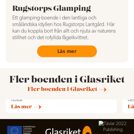
Rugstorps Glamping
Ett glamping-boende i den lantliga och
småländska idyllen hos Rugstorps Lantgård. Här
kan du koppla bort från allt och njuta av naturens
stillhet och det rofyllda fågelkvittret.
Läs mer
Ö
F
Fler boenden i Glasriket
Nallepensionatet
Öde
Har du barnasinnet i behåll och vill bo i en lite
Öde
Fler boenden i Glasriket
annorlunda lägenhet, så har vi här Nallepensionatet i
Sm
Kosta.
bel
Läs mer
Lä