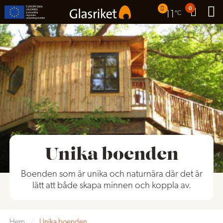
0
11
°C
Unika boenden
Boenden som är unika och naturnära där det är
lätt att både skapa minnen och koppla av.
Hem
/
Unika boenden