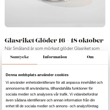
Glasriket Glöder 16 – 18 oktober
När Småland är som mörkast glöder Glasriket som
mest. Under den mörka hösten är det än mer
Samtycke
Information
Om
dramatiskt och spännande att kliva in i glasets värld
för att se hur de skickliga hantverkarna formar den
glödande massan. Det bjuds på glödande glas-
Denna webbplats använder cookies
shower, musikalisk underhållning och kreativa
Vi använder enhetsidentifierare för att anpassa innehållet och
happening runt om i hela Glasriket.
annonserna till användarna, tillhandahålla funktioner för
Glasriket Glöder arrangeras alltid under helgen i
sociala medier och analysera vår trafik. Vi vidarebefordrar
vecka 42
även sådana identifierare och annan information från din
enhet till de sociala medier och annons- och analysföretag