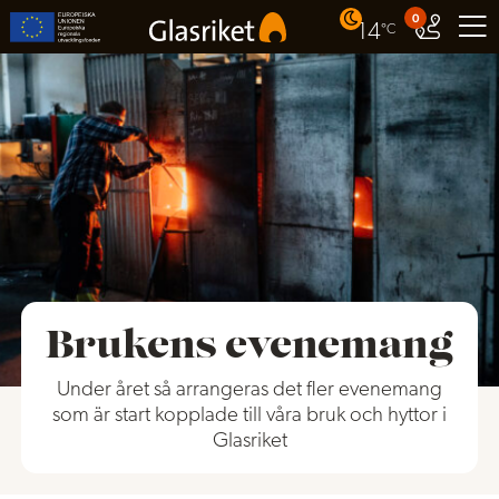
0
14
°C
Brukens evenemang
Under året så arrangeras det fler evenemang
som är start kopplade till våra bruk och hyttor i
Glasriket