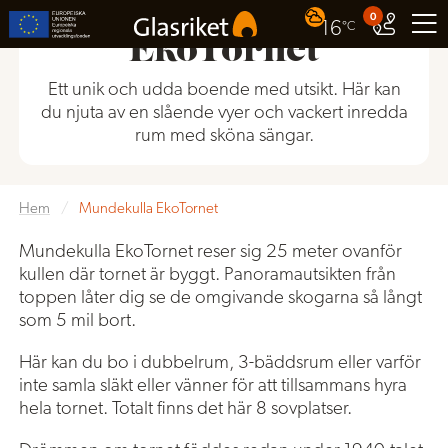
Mundekulla
0
16
°C
EkoTornet
Ett unik och udda boende med utsikt. Här kan
du njuta av en slående vyer och vackert inredda
rum med sköna sängar.
Hem
/
Mundekulla EkoTornet
Mundekulla EkoTornet reser sig 25 meter ovanför
kullen där tornet är byggt. Panoramautsikten från
toppen låter dig se de omgivande skogarna så långt
som 5 mil bort.
Här kan du bo i dubbelrum, 3-bäddsrum eller varför
inte samla släkt eller vänner för att tillsammans hyra
hela tornet. Totalt finns det här 8 sovplatser.