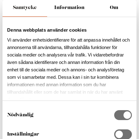
utrustat kök. Ta en drink i Trädtopps Loungen, sjunk
Samtycke
Information
Om
ner i en god bok, eller bara ta det lugnt högst upp i
tornet.
Alla som hyr Mundekulla EkoTornet har så klart
Denna webbplats använder cookies
tillgång till terrassen allra högst upp.
Vi använder enhetsidentifierare för att anpassa innehållet och
ALLA BILDER
ALLA BILDER
ALLA BILDER
ALLA BILDER
ALLA BILDER
ALLA BILDER
annonserna till användarna, tillhandahålla funktioner för
sociala medier och analysera vår trafik. Vi vidarebefordrar
även sådana identifierare och annan information från din
DELA:
enhet till de sociala medier och annons- och analysföretag
som vi samarbetar med. Dessa kan i sin tur kombinera
Lägg till i reseplaneraren
informationen med annan information som du har
tillhandahållit eller som de har samlat in när du har använt
deras tjänster.
Boka
S
Nödvändig
a
m
Aktuella Öppetider
t
Inställningar
Dag
Öppnar
Stänger
y