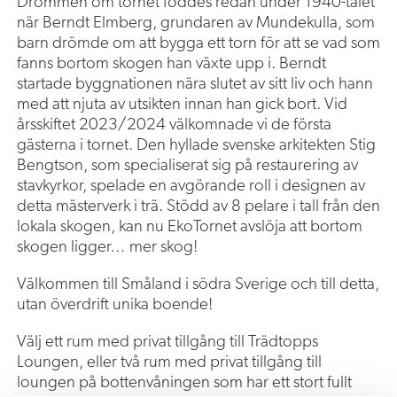
Drömmen om tornet föddes redan under 1940-talet
när Berndt Elmberg, grundaren av Mundekulla, som
barn drömde om att bygga ett torn för att se vad som
fanns bortom skogen han växte upp i. Berndt
startade byggnationen nära slutet av sitt liv och hann
med att njuta av utsikten innan han gick bort. Vid
årsskiftet 2023/2024 välkomnade vi de första
gästerna i tornet. Den hyllade svenske arkitekten Stig
Bengtson, som specialiserat sig på restaurering av
stavkyrkor, spelade en avgörande roll i designen av
detta mästerverk i trä. Stödd av 8 pelare i tall från den
lokala skogen, kan nu EkoTornet avslöja att bortom
skogen ligger… mer skog!
Välkommen till Småland i södra Sverige och till detta,
utan överdrift unika boende!
Välj ett rum med privat tillgång till Trädtopps
Loungen, eller två rum med privat tillgång till
loungen på bottenvåningen som har ett stort fullt