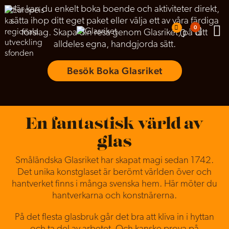
Här kan du enkelt boka boende och aktiviteter direkt,
sätta ihop ditt eget paket eller välja ett av våra färdiga
0
förslag. Skapa din resa genom Glasriket, på ditt
0
alldeles egna, handgjorda sätt.
Besök Boka Glasriket
En fantastisk värld av
glas
Småländska Glasriket har skapat magi sedan 1742.
Det unika konstglaset är berömt världen över och
hantverket finns i många svenska hem. Här möter du
hantverkarna och konstnärerna.
På det flesta glasbruk går det bra att kliva in i hyttan