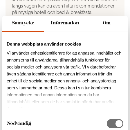
längs vägen kan du även hitta rekommendationer
på mysiga hotell och bed & breakfasts.
Samtycke
Information
Om
Läs mer
Denna webbplats använder cookies
Vi använder enhetsidentifierare för att anpassa innehållet och
Hyttsill
annonserna till användarna, tillhandahålla funktioner för
Hyttsill är en tradition från tiden när glasugnarna
sociala medier och analysera vår trafik. Vi vidarebefordrar
användes till matlagning efter arbetstid. Nu är det
även sådana identifierare och annan information från din
en festkväll med småländska specialiteter
enhet till de sociala medier och annons- och analysföretag
kroppkakor, isterband och ostkaka
som vi samarbetar med. Dessa kan i sin tur kombinera
informationen med annan information som du har
Läs mer
tillhandahållit eller som de har samlat in när du har använt
deras tjänster.
S
Nödvändig
a