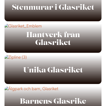
Stenmurar i Glasriket
Hantverk från
Glasriket
Unika Glasriket
Barnens Glasrike