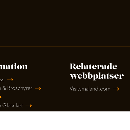
mation
Relaterade
webbplatser
ss
n & Broschyrer
Visitsmaland.com
 Glasriket