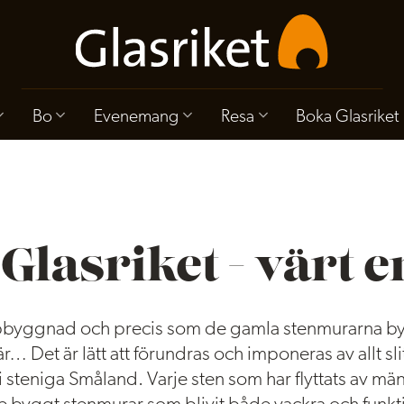
r i
Bo
Evenemang
Resa
Boka Glasriket
a historien och är i dag
håller i många generationer.
 Glasriket - värt 
pbyggnad och precis som de gamla stenmurarna by
är… Det är lätt att förundras och imponeras av allt sl
 i steniga Småland. Varje sten som har flyttats av m