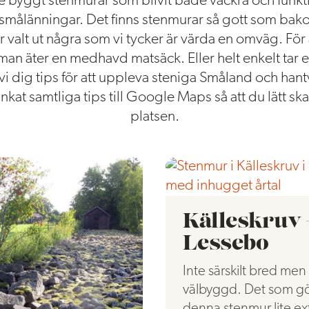
 byggt stenmurar som blivit både vackra och funkt
smålänningar. Det finns stenmurar så gott som bakom
 valt ut några som vi tycker är värda en omväg. För at
man äter en medhavd matsäck. Eller helt enkelt ta
 vi dig tips för att uppleva steniga Småland och han
nkat samtliga tips till Google Maps så att du lätt skal
platsen.
Källeskruv 
Lessebo
Inte särskilt bred men
välbyggd. Det som g
denna stenmur lite ex