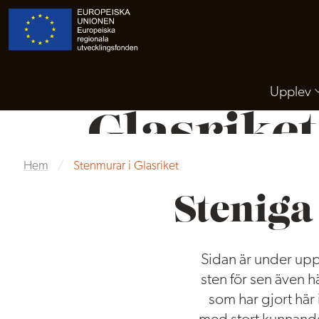
Stenmura
Upplev
Glasriket
Hem
/
Stenmurar i Glasriket
Stenmurar är en del av den småländsk
symboler för ett redigt hantverk som 
Steniga
Sidan är under up
sten för sen även h
som har gjort här