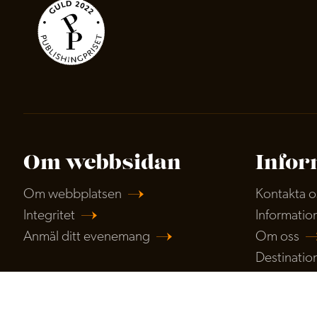
Om webbsidan
Infor
Om webbplatsen
Kontakta o
Integritet
Informatio
Anmäl ditt evenemang
Om oss
Destination