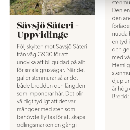
stenmur
a
l
Den en
den an
Sävsjö Säteri -
förfäder
nutida 
Uppvidinge
en tydli
Följ skylten mot Sävsjö Säteri
och ged
från väg G930 för att
med vä
undvika att bli guidad på allt
Hemligh
för smala grusvägar. När det
stenmur
gäller stenmurar så är det
djup u
både bredden och längden
är hög
som imponerar här. Det blir
Bredd: 
väldigt tydligt att det var
mängder med sten som
behövde flyttas för att skapa
odlingsmarken en gång i