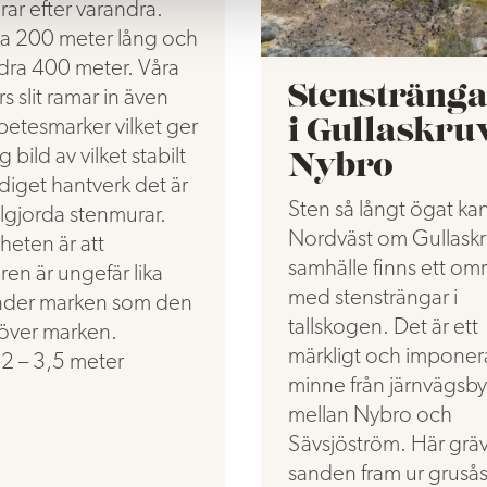
ar efter varandra.
a 200 meter lång och
dra 400 meter. Våra
Stensträng
s slit ramar in även
betesmarker vilket ger
i Gullaskruv
g bild av vilket stabilt
Nybro
iget hantverk det är
Sten så långt ögat ka
lgjorda stenmurar.
Nordväst om Gullaskr
eten är att
samhälle finns ett om
en är ungefär lika
med stensträngar i
nder marken som den
tallskogen. Det är ett
 över marken.
märkligt och impone
2 – 3,5 meter
minne från järnvägsb
mellan Nybro och
Sävsjöström. Här grä
sanden fram ur grusås