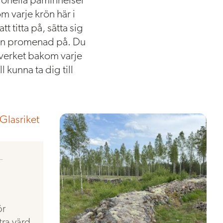
ionella påminnelser
 varje krön här i
t titta på, sätta sig
r en promenad på. Du
tverket bakom varje
l kunna ta dig till
-
ör
tra värd