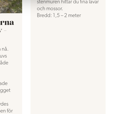
stenmuren hittar du fina lavar
och mossor.
Bredd: 1,5 – 2 meter
arna
 -
n nå.
uvs
råde
rade
ygget
vdes
en för