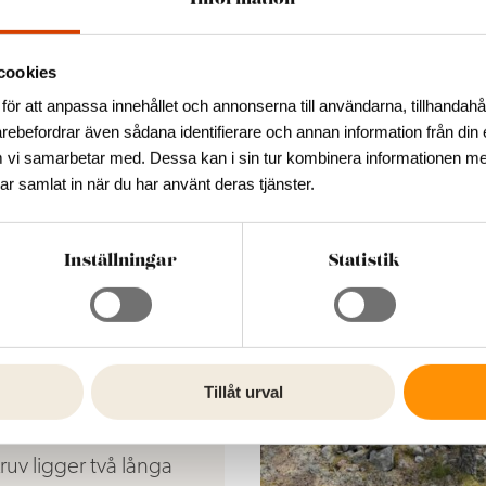
Information
ga naturvärden.
 10 meter
cookies
för att anpassa innehållet och annonserna till användarna, tillhandahål
arebefordrar även sådana identifierare och annan information från din 
 vi samarbetar med. Dessa kan i sin tur kombinera informationen m
ill Google Maps
Till Google Ma
har samlat in när du har använt deras tjänster.
Inställningar
Statistik
regården
laskruv -
ro
Tillåt urval
tanför Orrefors i
ruv ligger två långa