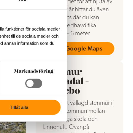
Om
runt området för att njuta av
platsen. Här hittar du även
en rastplats där du kan
avnjuta medhavd fika.
la funktioner för sociala medier
Bredd: 2 – 6 meter
enhet till de sociala medier och
ed annan information som du
ps
Till Google Maps
Stenmur
Marknadsföring
Södradal -
Lessebo
En mycket vällagd stenmur i
Tillåt alla
Lessebo kommun mellan
Ormeshaga skola och
Linnehult. Ovanpå