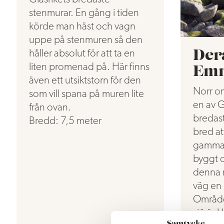
stenmurar. En gång i tiden
körde man häst och vagn
uppe på stenmuren så den
håller absolut för att ta en
Der
liten promenad på. Här finns
Em
även ett utsiktstorn för den
Norr o
som vill spana på muren lite
en av Gl
från ovan.
bredast
Bredd: 7,5 meter
bred at
gammal
byggt 
denna 
väg en 
Område
sjö är 