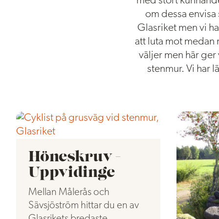
med stort kunnande
om dessa envisa 
Glasriket men vi har
att luta mot medan 
väljer men här ger
stenmur. Vi har lä
Höneskruv -
Uppvidinge
Mellan Målerås och
Sävsjöström hittar du en av
Glasrikets bredaste