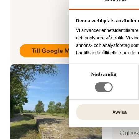
Samtycke
med hö
Bredd:
Denna webbplats använder 
Vi använder enhetsidentifierare 
och analysera vår trafik. Vi vid
annons- och analysföretag som
Till Google Maps
T
har tillhandahållit eller som de 
S
a
Nödvändig
m
t
Öst
y
Gul
c
Nyb
k
Avvisa
e
Strax u
s
Gullask
v