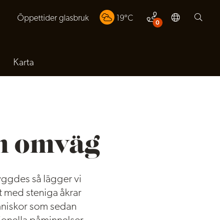
Öppettider glasbruk
19
°C
0
Karta
en omväg
ggdes så lägger vi
it med steniga åkrar
änniskor som sedan