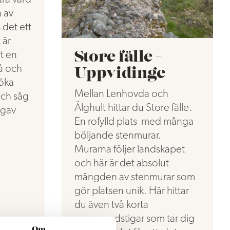
n av
 det ett
 är
rt en
Store fälle -
tå och
Uppvidinge
söka
Mellan Lenhovda och
och såg
Älghult hittar du Store fälle.
egav
En rofylld plats med många
böljande stenmurar.
Murarna följer landskapet
och här är det absolut
mängden av stenmurar som
gör platsen unik. Här hittar
du även två korta
promenadstigar som tar dig