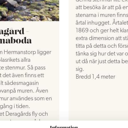
att besöka är att på e
stenarna i muren finns
årtal inhugget. Årtalet
1869 och ger helt kla
agård -
extra dimension att s
maboda
titta på detta och för
m Hermanstorp ligger
tänka sig hur det var 
asrikets allra
ut då när just detta b
e stenmur. Så pass
sig.
t det även finns ett
Bredd 1,4 meter
t sädesmagasin
ovanpå muren. Även
mur användes som en
gång i tiden.
t Deragårds fly och
klassat som område