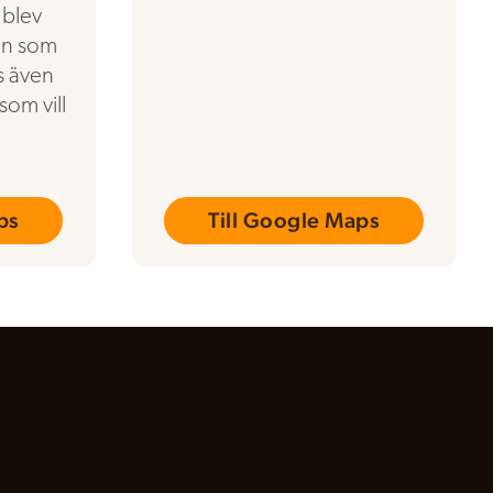
 blev
en som
ns även
som vill
ps
Till Google Maps