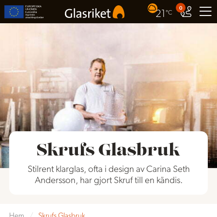
0
21
°C
Skrufs Glasbruk
Stilrent klarglas, ofta i design av Carina Seth
Andersson, har gjort Skruf till en kändis.
Hem
/
Skrufs Glasbruk