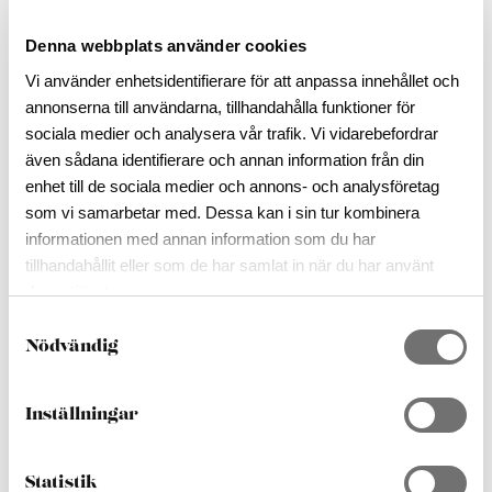
Denna webbplats använder cookies
Vi använder enhetsidentifierare för att anpassa innehållet och
ALLA BILDER
annonserna till användarna, tillhandahålla funktioner för
sociala medier och analysera vår trafik. Vi vidarebefordrar
även sådana identifierare och annan information från din
DELA:
enhet till de sociala medier och annons- och analysföretag
som vi samarbetar med. Dessa kan i sin tur kombinera
Lägg till i reseplaneraren
informationen med annan information som du har
tillhandahållit eller som de har samlat in när du har använt
deras tjänster.
Aktuella Öppetider
S
Nödvändig
a
Dag
Öppnar
Stänger
m
Måndag
09:00
-
17:00
t
Tisdag
09:00
-
17:00
Inställningar
y
Onsdag
09:00
-
17:00
c
Torsdag
09:00
-
17:00
k
Statistik