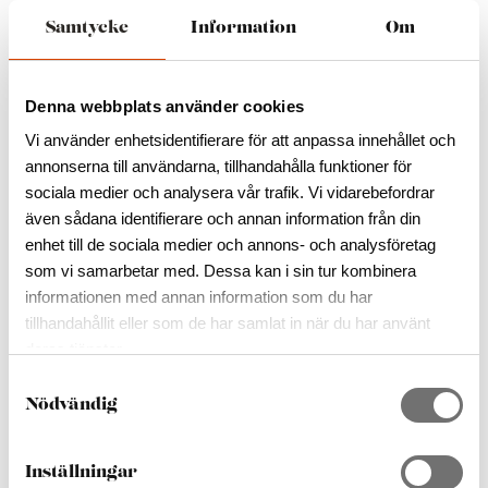
Tips
Samtycke
Information
Om
Café Hos Oss
Linnea Art Restaurant
Åk på glasrunda
Denna webbplats använder cookies
Utställning på Kosta Boda Art Gallery
I Mobergs rike
Vi använder enhetsidentifierare för att anpassa innehållet och
Glasrikets kaffeblandning
annonserna till användarna, tillhandahålla funktioner för
Linas Butik & Café
sociala medier och analysera vår trafik. Vi vidarebefordrar
Handgjorda praliner och choklad
även sådana identifierare och annan information från din
Åk på loppisrunda
enhet till de sociala medier och annons- och analysföretag
Glas hela året om
som vi samarbetar med. Dessa kan i sin tur kombinera
informationen med annan information som du har
Hem
/
Tips
/
Linas Butik & Café
tillhandahållit eller som de har samlat in när du har använt
deras tjänster.
S
Nödvändig
a
m
t
Inställningar
y