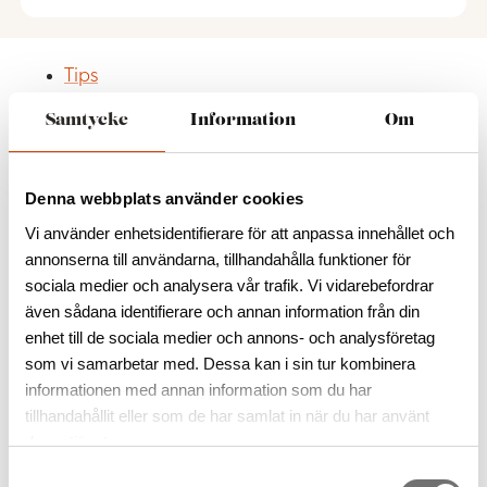
Tips
Café Hos Oss
Samtycke
Information
Om
Linnea Art Restaurant
Åk på glasrunda
Utställning på Kosta Boda Art Gallery
Denna webbplats använder cookies
I Mobergs rike
Glasrikets kaffeblandning
Vi använder enhetsidentifierare för att anpassa innehållet och
Linas Butik & Café
annonserna till användarna, tillhandahålla funktioner för
Handgjorda praliner och choklad
sociala medier och analysera vår trafik. Vi vidarebefordrar
Åk på loppisrunda
även sådana identifierare och annan information från din
Glas hela året om
enhet till de sociala medier och annons- och analysföretag
som vi samarbetar med. Dessa kan i sin tur kombinera
Hem
/
Tips
/
Handgjorda praliner och choklad
informationen med annan information som du har
tillhandahållit eller som de har samlat in när du har använt
deras tjänster.
S