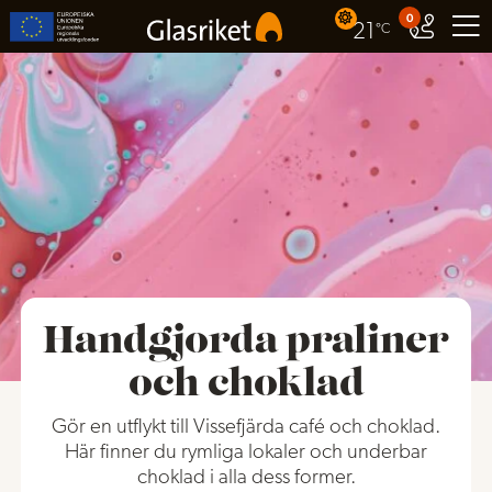
0
21
°C
Handgjorda praliner
och choklad
Gör en utflykt till Vissefjärda café och choklad.
Här finner du rymliga lokaler och underbar
choklad i alla dess former.