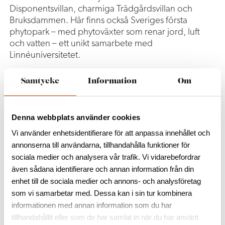
Disponentsvillan, charmiga Trädgårdsvillan och
Bruksdammen. Här finns också Sveriges första
phytopark – med phytoväxter som renar jord, luft
och vatten – ett unikt samarbete med
Linnéuniversitetet.
Inne i glashyttan hittar du även hyttans café The
Samtycke
Information
Om
Glassblower Café & Creperie som serverar crepes
både som en lunch eller som en fika. De håller öppet
april – december. Mer information om caféet hittar
Denna webbplats använder cookies
du
här
Vi använder enhetsidentifierare för att anpassa innehållet och
annonserna till användarna, tillhandahålla funktioner för
sociala medier och analysera vår trafik. Vi vidarebefordrar
även sådana identifierare och annan information från din
enhet till de sociala medier och annons- och analysföretag
som vi samarbetar med. Dessa kan i sin tur kombinera
informationen med annan information som du har
tillhandahållit eller som de har samlat in när du har använt