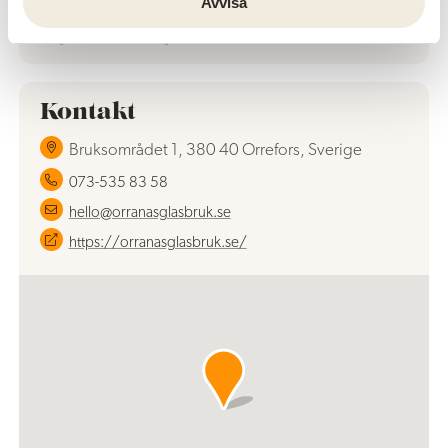
Avvisa
Avvikelser kan förekomma i samband med röda
dagar och storhelger
Kontakt
Bruksområdet 1, 380 40 Orrefors, Sverige
073-535 83 58
hello@orranasglasbruk.se
https://orranasglasbruk.se/