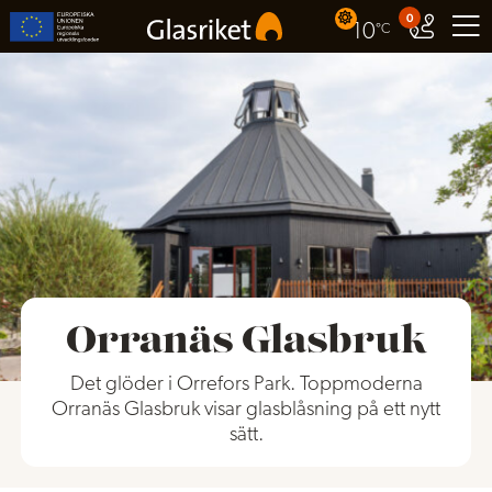
0
10
°C
Orranäs Glasbruk
Det glöder i Orrefors Park. Toppmoderna
Orranäs Glasbruk visar glasblåsning på ett nytt
sätt.