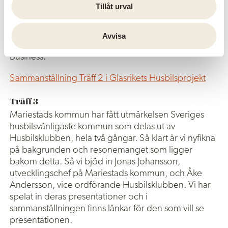
Tillåt urval
längre än Sverige vad gäller husbilsturismen. Under
träffen berättar vi även lite om det kommande
digitala verktyget (Reseplaneraren) samt att Mathias
Avvisa
Billmark berättar om vikten att synas på Google My
Business.
Sammanställning Träff 2 i Glasrikets Husbilsprojekt
Träff 3
Mariestads kommun har fått utmärkelsen Sveriges
husbilsvänligaste kommun som delas ut av
Husbilsklubben, hela två gångar. Så klart är vi nyfikna
på bakgrunden och resonemanget som ligger
bakom detta. Så vi bjöd in Jonas Johansson,
utvecklingschef på Mariestads kommun, och Åke
Andersson, vice ordförande Husbilsklubben. Vi har
spelat in deras presentationer och i
sammanställningen finns länkar för den som vill se
presentationen.