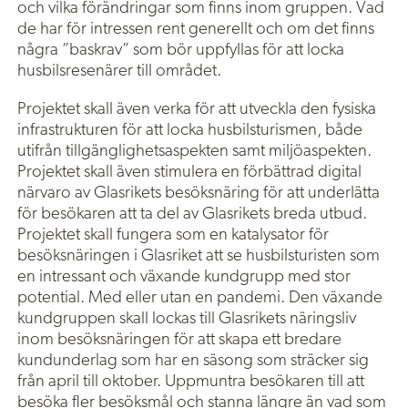
och vilka förändringar som finns inom gruppen. Vad
de har för intressen rent generellt och om det finns
några ”baskrav” som bör uppfyllas för att locka
husbilsresenärer till området.
Projektet skall även verka för att utveckla den fysiska
infrastrukturen för att locka husbilsturismen, både
utifrån tillgänglighetsaspekten samt miljöaspekten.
Projektet skall även stimulera en förbättrad digital
närvaro av Glasrikets besöksnäring för att underlätta
för besökaren att ta del av Glasrikets breda utbud.
Projektet skall fungera som en katalysator för
besöksnäringen i Glasriket att se husbilsturisten som
en intressant och växande kundgrupp med stor
potential. Med eller utan en pandemi. Den växande
kundgruppen skall lockas till Glasrikets näringsliv
inom besöksnäringen för att skapa ett bredare
kundunderlag som har en säsong som sträcker sig
från april till oktober. Uppmuntra besökaren till att
besöka fler besöksmål och stanna längre än vad som