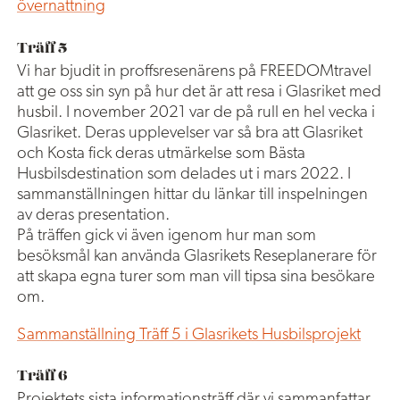
övernattning
Träff 5
Vi har bjudit in proffsresenärens på FREEDOMtravel
att ge oss sin syn på hur det är att resa i Glasriket med
husbil. I november 2021 var de på rull en hel vecka i
Glasriket. Deras upplevelser var så bra att Glasriket
och Kosta fick deras utmärkelse som Bästa
Husbilsdestination som delades ut i mars 2022. I
sammanställningen hittar du länkar till inspelningen
av deras presentation.
På träffen gick vi även igenom hur man som
besöksmål kan använda Glasrikets Reseplanerare för
att skapa egna turer som man vill tipsa sina besökare
om.
Sammanställning Träff 5 i Glasrikets Husbilsprojekt
Träff 6
Projektets sista informationsträff där vi sammanfattar