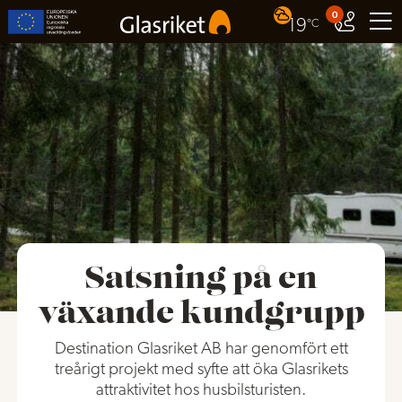
0
19
°C
Satsning på en
växande kundgrupp
Destination Glasriket AB har genomfört ett
treårigt projekt med syfte att öka Glasrikets
attraktivitet hos husbilsturisten.