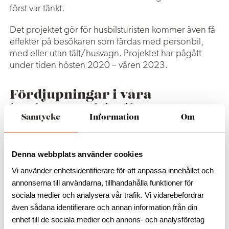
först var tänkt.
Det projektet gör för husbilsturisten kommer även få
effekter på besökaren som färdas med personbil,
med eller utan tält/husvagn. Projektet har pågått
under tiden hösten 2020 – våren 2023.
Fördjupningar i våra
lärdomar och insikter
Samtycke
Information
Om
Under projekttiden har vi genomfört totalt sex träffar
med syfte att lära oss mer om husbilsturismen.
Trender, undersökningar, intervjuer av återförsäljare
Denna webbplats använder cookies
och mängder med kontakter med husbilsresenärer
Vi använder enhetsidentifierare för att anpassa innehållet och
samt organisationer inom husbilsturismen. Det har vi
annonserna till användarna, tillhandahålla funktioner för
försökt förmedla till entreprenörer inom
sociala medier och analysera vår trafik. Vi vidarebefordrar
besöksnäringen men även de som verkar inom
även sådana identifierare och annan information från din
kommunala och regionala organisationer. Samtliga
enhet till de sociala medier och annons- och analysföretag
träffar har sammanställts och här nedan kan du ta del