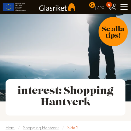
0
14
°C
Se alla
tips!
interest:
Shopping
Hantverk
Hem
/
Shopping Hantverk
/
Sida 2