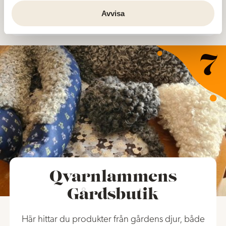
Avvisa
Läs mer
Qvarnlammens
Gårdsbutik
Här hittar du produkter från gårdens djur, både