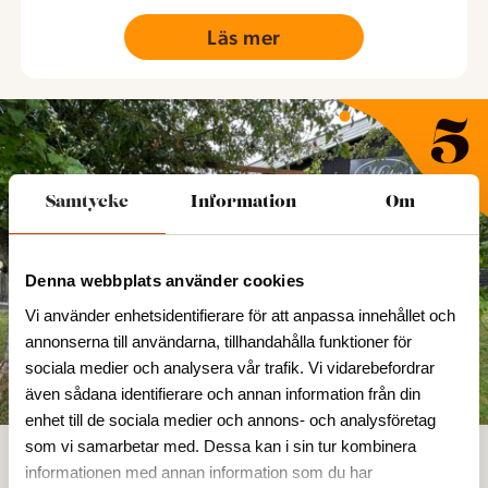
Läs mer
Samtycke
Information
Om
Denna webbplats använder cookies
Vi använder enhetsidentifierare för att anpassa innehållet och
annonserna till användarna, tillhandahålla funktioner för
sociala medier och analysera vår trafik. Vi vidarebefordrar
Mickas Hem & Mode
även sådana identifierare och annan information från din
enhet till de sociala medier och annons- och analysföretag
I Strömbergshyttan längs med riksväg 25 hittar
som vi samarbetar med. Dessa kan i sin tur kombinera
du Mickas Hem & Mode. Här finns damkläder
informationen med annan information som du har
och inredning.