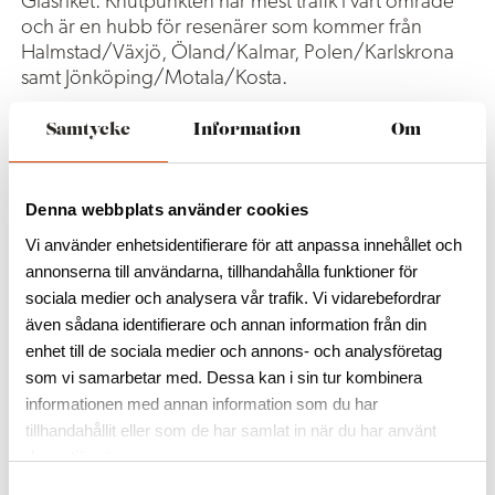
Glasriket. Knutpunkten har mest trafik i vårt område
och är en hubb för resenärer som kommer från
Halmstad/Växjö, Öland/Kalmar, Polen/Karlskrona
samt Jönköping/Motala/Kosta.
Vår vision är att vi tillsammans med
Samtycke
Information
Om
samverkanspartners ska utveckla platsen till en hållbar
och kvalitativ rastplats med god service och ett bra
utbud.
Denna webbplats använder cookies
Vi använder enhetsidentifierare för att anpassa innehållet och
I dag finns en av Glasrikets Infopoint i en del av
annonserna till användarna, tillhandahålla funktioner för
lokalerna. Det finns offentliga toaletter, en lekplats
sociala medier och analysera vår trafik. Vi vidarebefordrar
och en grillplats med möbler. Det finns
parkeringsplatser för personbilar, samt för längre
även sådana identifierare och annan information från din
fordon så som bussar, lastbilar och bilar med släp
enhet till de sociala medier och annons- och analysföretag
och husvagn, samt laddplatser för elfordon.
som vi samarbetar med. Dessa kan i sin tur kombinera
informationen med annan information som du har
I nästa steg vill vi skapa en bemannad
tillhandahållit eller som de har samlat in när du har använt
Turistinformation i lokalerna, tillsammans med
deras tjänster.
försäljning av lokalproducerade varor från Glasriket
S