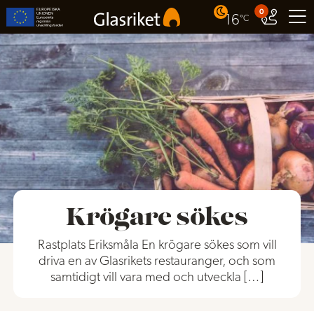
0
16
°C
Krögare sökes
Rastplats Eriksmåla En krögare sökes som vill
driva en av Glasrikets restauranger, och som
samtidigt vill vara med och utveckla […]