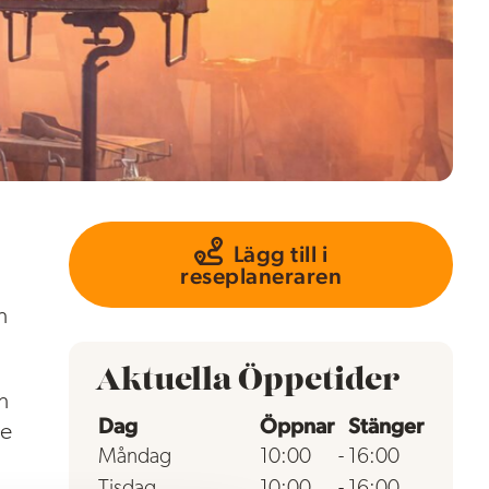
Lägg till i
reseplaneraren
n
Aktuella Öppetider
n
Dag
Öppnar
Stänger
de
Måndag
10:00
-
16:00
Tisdag
10:00
-
16:00