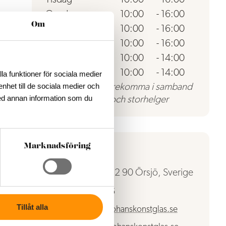
Onsdag
10:00
-
16:00
Om
t
Torsdag
10:00
-
16:00
Fredag
10:00
-
16:00
Lördag
10:00
-
14:00
Söndag
10:00
-
14:00
la funktioner för sociala medier
enhet till de sociala medier och
Avvikelser kan förekomma i samband
ed annan information som du
med röda dagar och storhelger
Marknadsföring
Kontakt
Örsjö 134, 382 90 Örsjö, Sverige
070-922 87 86
Tillåt alla
micke@mickejohanskonstglas.se