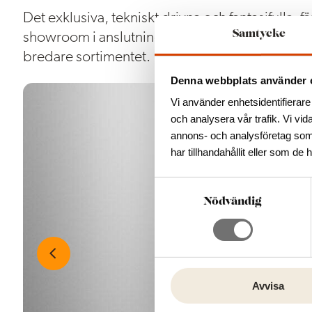
Det exklusiva, tekniskt drivna och fantasifulla, f
Samtycke
showroom i anslutning till hyttan. Butiken ligge
bredare sortimentet.
Denna webbplats använder 
Vi använder enhetsidentifierare 
och analysera vår trafik. Vi vid
annons- och analysföretag som
har tillhandahållit eller som de 
S
a
Nödvändig
m
t
y
c
k
Avvisa
e