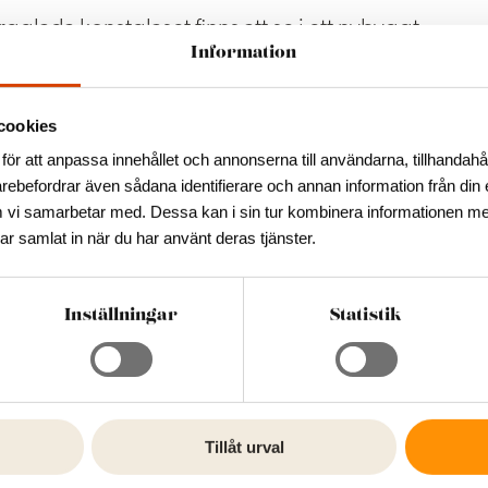
ärgglada konstglaset finns att se i ett nybyggt
Information
r i en ombyggd lada bredvid hyttan, där hittar du et
cookies
för att anpassa innehållet och annonserna till användarna, tillhandahål
arebefordrar även sådana identifierare och annan information från din 
 vi samarbetar med. Dessa kan i sin tur kombinera informationen m
har samlat in när du har använt deras tjänster.
Inställningar
Statistik
Tillåt urval