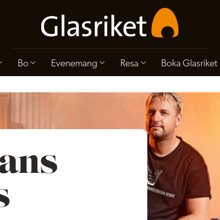
Bo
Evenemang
Resa
Boka Glasriket
ans
s