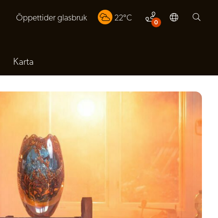
Öppettider glasbruk
22
°C
0
Karta