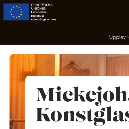
Upplev
Mickejoh
Konstgla