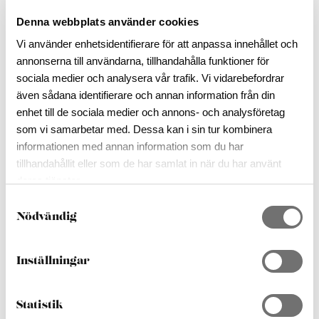
Denna webbplats använder cookies
Vi använder enhetsidentifierare för att anpassa innehållet och
ALLA BILDER
ALLA BILDER
annonserna till användarna, tillhandahålla funktioner för
sociala medier och analysera vår trafik. Vi vidarebefordrar
även sådana identifierare och annan information från din
DELA:
enhet till de sociala medier och annons- och analysföretag
som vi samarbetar med. Dessa kan i sin tur kombinera
Lägg till i reseplaneraren
informationen med annan information som du har
tillhandahållit eller som de har samlat in när du har använt
deras tjänster.
Aktuella Öppetider
S
Dag
Öppnar
Stänger
Nödvändig
a
Måndag
10:00
-
18:00
m
t
Tisdag
10:00
-
18:00
Inställningar
y
Onsdag
10:00
-
18:00
c
Torsdag
10:00
-
18:00
k
Statistik
Fredag
10:00
-
18:00