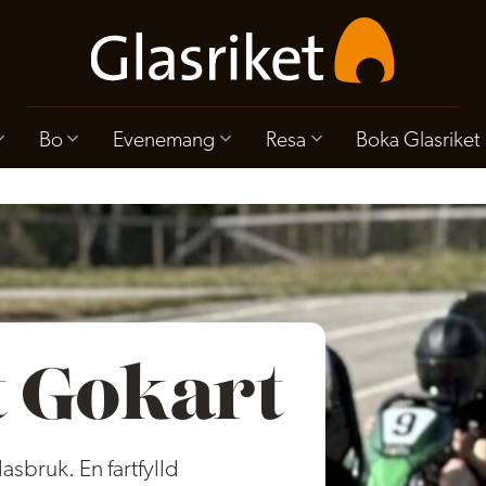
Bo
Evenemang
Resa
Boka Glasriket
t Gokart
sbruk. En fartfylld