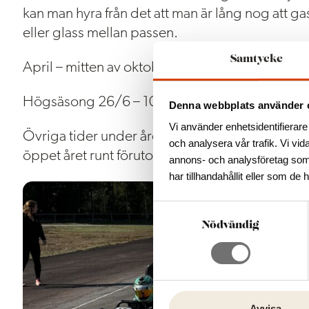
kan man hyra från det att man är lång nog att ga
eller glass mellan passen.
Samtycke
April – mitten av oktober erbjuds Drop-in unde
Högsäsong 26/6 – 10/8 erbjuds Drop-in varje
Denna webbplats använder 
Vi använder enhetsidentifierare 
Övriga tider under året är ni välkomna att konta
och analysera vår trafik. Vi vid
öppet året runt förutom när banan är täckt med s
annons- och analysföretag som
har tillhandahållit eller som de 
S
a
Nödvändig
m
t
y
c
k
Avvisa