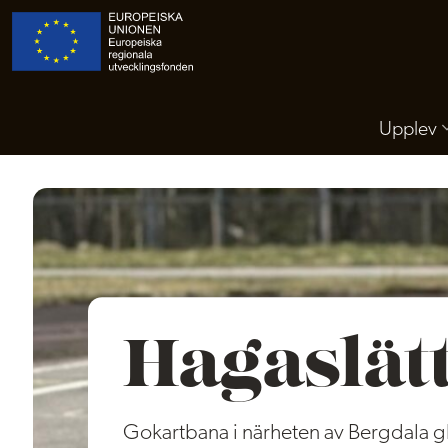
Upplev
Hagaslät
Gokartbana i närheten av Bergdala gla