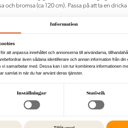
sa och bromsa (ca 120 cm). Passa på att ta en dricka
Information
r helger.
 dag
cookies
för att anpassa innehållet och annonserna till användarna, tillhandahål
kta Högaslätt Gokart för förbokning av tider. Har
arebefordrar även sådana identifierare och annan information från din 
nö eller is.
 vi samarbetar med. Dessa kan i sin tur kombinera informationen m
har samlat in när du har använt deras tjänster.
Inställningar
Statistik
Tillåt urval