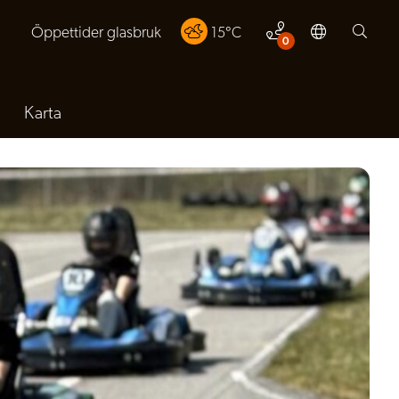
Öppettider glasbruk
15
°C
0
Karta