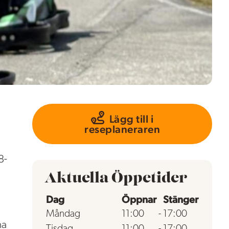
Lägg till i
reseplaneraren
8-
Aktuella Öppetider
Dag
Öppnar
Stänger
Måndag
11:00
-
17:00
na
Tisdag
11:00
-
17:00