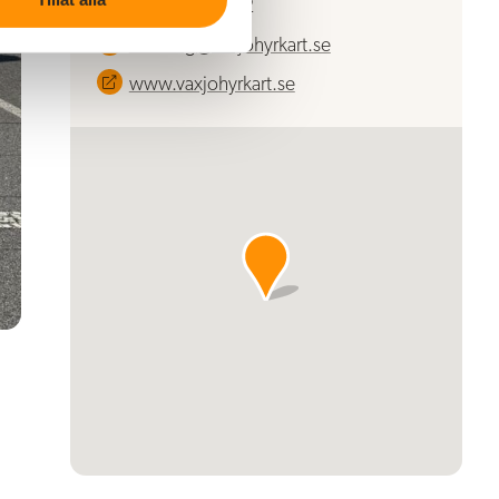
070-345 60 42
bokning@vaxjohyrkart.se
www.vaxjohyrkart.se