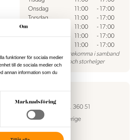
Onsdag
11:00
-
17:00
Torsdag
11:00
-
17:00
Fredag
11:00
-
17:00
Om
Lördag
11:00
-
17:00
Söndag
11:00
-
17:00
Avvikelser kan förekomma i samband
la funktioner för sociala medier
med röda dagar och storhelger
enhet till de sociala medier och
ed annan information som du
Kontakt
Marknadsföring
Fibbleåvägen, 360 51
Hovmantorp, Sverige
0470-486 02
Tillåt alla