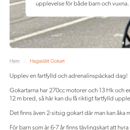
upplevelse för både barn och vuxna.
Hem
/
Hagaslätt Gokart
Upplev en fartfylld och adrenalinspäckad dag!
Gokartarna har 270cc motorer och 13 Hk och en
12 m bred, så här kan du få riktigt fartfylld uppl
Det finns även 2-sitsig gokart där man kan åka 
För barn som är 6-7 år finns tävlingskart att hyr