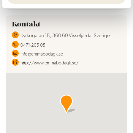
dagar och storhelger
Kontakt
Kyrkogatan 1B, 360 60 Vissefjärda, Sverige
0471-205 05
info@emmabodagk.se
http://www.emmabodagk.se/