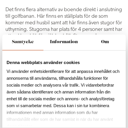
Det finns flera alternativ av boende direkt i anslutning
till golfbanan. Här finns en ställplats för de som
kommer med husbil samt att här finns även stugor för
uthyrning. Stugorna har plats för 4 personer samt har
ett enklare kök för självhushåll. Stugorna är
Samtycke
Information
Om
tillgängliga för uthyrning året runt.
För öppettider vänligen se hemsidan för
golfklubben.
Denna webbplats använder cookies
Vi använder enhetsidentifierare för att anpassa innehållet och
annonserna till användarna, tillhandahålla funktioner för
sociala medier och analysera vår trafik. Vi vidarebefordrar
även sådana identifierare och annan information från din
enhet till de sociala medier och annons- och analysföretag
som vi samarbetar med. Dessa kan i sin tur kombinera
informationen med annan information som du har
tillhandahållit eller som de har samlat in när du har använt
ALLA BILDER
ALLA BILDER
ALLA BILDER
deras tjänster.