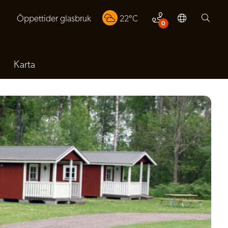
Öppettider glasbruk
22
°C
0
Karta