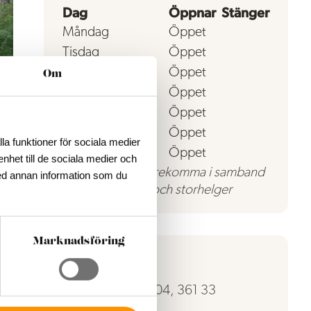
Dag
Öppnar
Stänger
Måndag
Öppet
Tisdag
Öppet
Onsdag
Öppet
Om
Torsdag
Öppet
Fredag
Öppet
Lördag
Öppet
la funktioner för sociala medier
Söndag
Öppet
enhet till de sociala medier och
Avvikelser kan förekomma i samband
ed annan information som du
med röda dagar och storhelger
Marknadsföring
Kontakt
Rasslebygd 204, 361 33