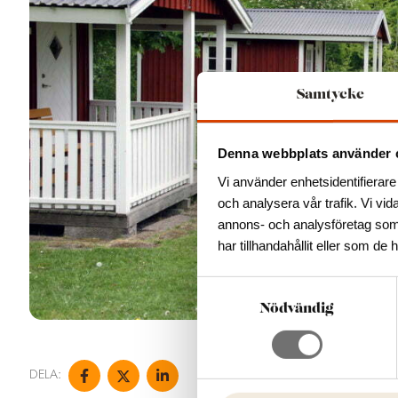
Samtycke
Denna webbplats använder 
Vi använder enhetsidentifierare 
och analysera vår trafik. Vi vid
annons- och analysföretag som
har tillhandahållit eller som de 
S
a
Nödvändig
m
t
y
DELA:
c