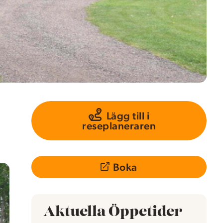
Lägg till i
reseplaneraren
Boka
Aktuella Öppetider