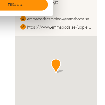
Emmaboda, Sverige
Tillåt alla
010-353 11 60
emmabodacamping@emmaboda.se
https://www.emmaboda.se/uppleva--gora/bo/stugor-att-hyra/emmaboda/emmaboda-camping.html