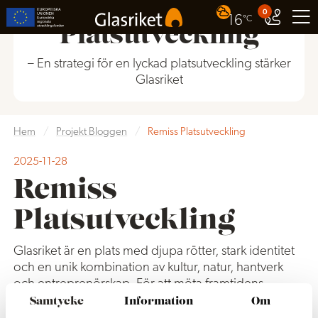
Remiss
0
16
°C
Platsutveckling
– En strategi för en lyckad platsutveckling stärker
Glasriket
Hem
/
Projekt Bloggen
/
Remiss Platsutveckling
2025-11-28
Remiss
Platsutveckling
Glasriket är en plats med djupa rötter, stark identitet
och en unik kombination av kultur, natur, hantverk
och entreprenörskap. För att möta framtidens
utmaningar och möjligheter krävs ett gemensamt
Samtycke
Information
Om
arbete för att utveckla våra miljöer. Att stärka vår