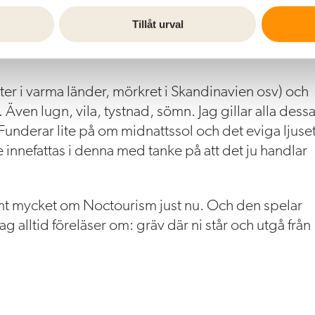
(som 80% av världens befolkning inte kan se pga
Tillåt urval
tystnad… Men även nattliga safari, brasa vid stränder
tter i varma länder, mörkret i Skandinavien osv) och
 Även lugn, vila, tystnad, sömn. Jag gillar alla dess
(Funderar lite på om midnattssol och det eviga ljuse
e innefattas i denna med tanke på att det ju handlar
mt mycket om Noctourism just nu. Och den spelar
ag alltid föreläser om: gräv där ni står och utgå från