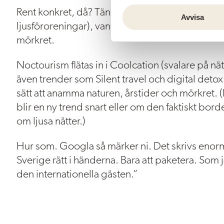
c
Rent konkret, då? Tänk norrsken, stjärnhimmel 
k
Avvisa
ljusföroreningar), vandring med facklor i total 
e
mörkret.
s
v
Noctourism flätas in i Coolcation (svalare på nä
a
l
även trender som Silent travel och digital detox.
sätt att anamma naturen, årstider och mörkret. 
blir en ny trend snart eller om den faktiskt bord
om ljusa nätter.)
Hur som. Googla så märker ni. Det skrivs enor
Sverige rätt i händerna. Bara att paketera. Som j
den internationella gästen.”