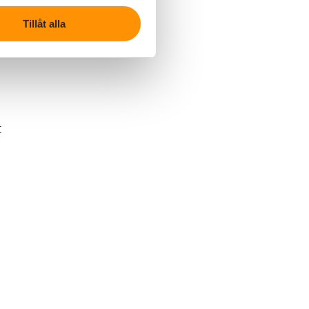
Tillåt alla
 i
a
t