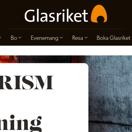
Bo
Evenemang
Resa
Boka Glasriket
RISM
ning