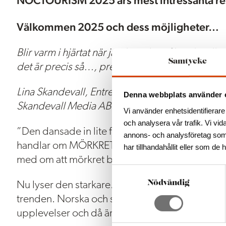
NOCTOURISM 2025 års mest intressanta re
Välkommen 2025 och dess möjligheter…
Blir varm i hjärtat när jag läser Lina Skandevalls 
Samtycke
det är precis så…, precis så vi har det i Glasri
Lina Skandevall, Entreprenörskapsivrare, beskök
Denna webbplats använder 
Skandevall Media AB.
Vi använder enhetsidentifierare 
och analysera vår trafik. Vi vid
”Den dansade in lite från sidan, Noctourismen
annons- och analysföretag som
handlar om MÖRKRET. (Yes, jag skrev inlägg om
har tillhandahållit eller som de 
med om att mörkret bör omfamnas).
S
a
Nödvändig
Nu lyser den starkare.
Booking.com
har lyft de
m
trenden. Norska och svenska destinationer i nor
t
upplevelser och då är mörkret vår vän.
y