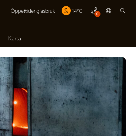
Öppettider glasbruk
14
°C
0
Karta