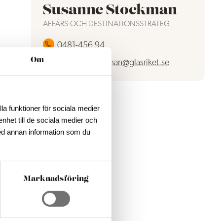
Susanne Stockman
AFFÄRS-OCH DESTINATIONSSTRATEG
0481-456 94
a,
Om
susanne.stockman@glasriket.se
la funktioner för sociala medier
enhet till de sociala medier och
ed annan information som du
Marknadsföring
ers