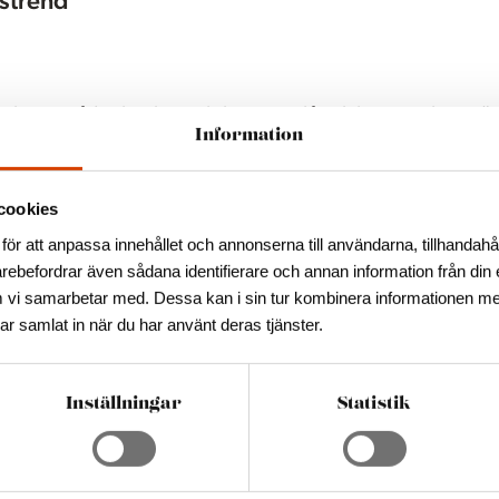
strend
inlägg på Linkedin och kan inte låta bli att tänkta – ”j
Information
ket. Läs och begrunda
.
snäringsfantast och föreläsare från företaget
cookies
för att anpassa innehållet och annonserna till användarna, tillhandahål
arebefordrar även sådana identifierare och annan information från din 
. Men sedan några dagar syns den överallt. Den
 vi samarbetar med. Dessa kan i sin tur kombinera informationen m
 det i början av december – ni var många som höll
har samlat in när du har använt deras tjänster.
Inställningar
Statistik
n som en av fem starka trender 2025. SAS styrker
r märker en uppgång. Vi vill helt enkelt ha nya sort