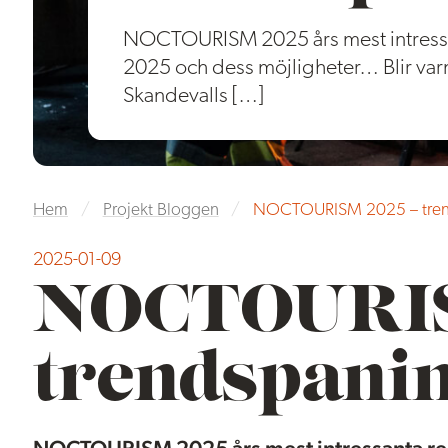
NOCTOURISM 2025 års mest intress
2025 och dess möjligheter… Blir varm i
Skandevalls […]
Hem
/
Projekt Bloggen
/
NOCTOURISM 2025 – tren
2025-01-09
NOCTOURIS
trendspani