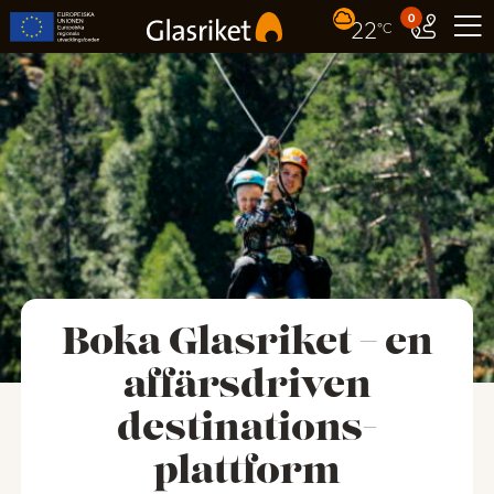
0
22
°C
Boka Glasriket – en
affärsdriven
destinations-
plattform