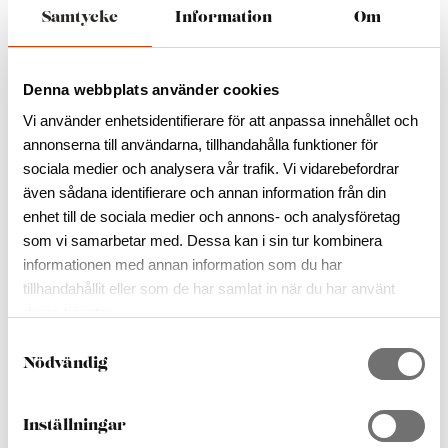
boka dessa enkelt med bara en knapptryckning. Här
Samtycke
Information
Om
kommer du dels att kunna boka enstaka produkter,
dels färdiga paket både inom boende, middagar,
transporter, guidade turer, entrébiljetter, och
Denna webbplats använder cookies
evenemang.
Vi använder enhetsidentifierare för att anpassa innehållet och
annonserna till användarna, tillhandahålla funktioner för
Vi har precis avslutat gruppen ”Boka1” och har startat
sociala medier och analysera vår trafik. Vi vidarebefordrar
upp gruppen ”Boka 2.” Under Augusti 2026
även sådana identifierare och annan information från din
kommer vi att starta upp ”Boka3. Vill du också vara
enhet till de sociala medier och annons- och analysföretag
en del av denna satsning – ingen är för stor eller för
som vi samarbetar med. Dessa kan i sin tur kombinera
liten! Du kan anmäla dig redan nu till
susanne.stockman@glasriket.se
informationen med annan information som du har
tillhandahållit eller som de har samlat in när du har använt
Vill du vara med? Du förstärker din kunskap för
deras tjänster.
att skapa än bättre affärer.
S
Nödvändig
a
Innehållet kommer dels att bestå av digitala
m
utbildningar, dels av olika workshops. Vi förfinar och
t
blir bättre och bättre genom kunskap och
Inställningar
y