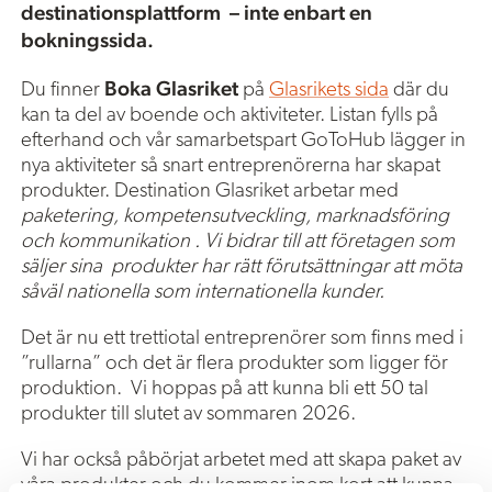
destinationsplattform – inte enbart en
bokningssida.
Boka
Glasriket
Du finner
på
Glasrikets sida
där du
kan ta del av boende och aktiviteter. Listan fylls på
efterhand och vår samarbetspart GoToHub lägger in
nya aktiviteter så snart entreprenörerna har skapat
produkter. Destination Glasriket arbetar med
paketering, kompetensutveckling, marknadsföring
och kommunikation . Vi bidrar till att företagen som
säljer sina produkter har rätt förutsättningar att möta
såväl nationella som internationella kunder.
Det är nu ett trettiotal entreprenörer som finns med i
”rullarna” och det är flera produkter som ligger för
produktion. Vi hoppas på att kunna bli ett 50 tal
produkter till slutet av sommaren 2026.
Vi har också påbörjat arbetet med att skapa paket av
våra produkter och du kommer inom kort att kunna