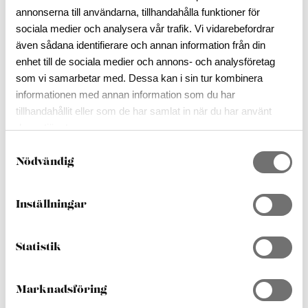
Hem
/
Projekt Bloggen
/
Ut på Tur
annonserna till användarna, tillhandahålla funktioner för
sociala medier och analysera vår trafik. Vi vidarebefordrar
2025-06-27
även sådana identifierare och annan information från din
Ut på Tur
enhet till de sociala medier och annons- och analysföretag
som vi samarbetar med. Dessa kan i sin tur kombinera
informationen med annan information som du har
Vädret kan vi inte styra över, och det är nog bra.
tillhandahållit eller som de har samlat in när du har använt
Men.. Glasriket har alltid något att erbjuda oavsett
väder. Glasriket har något för ung som gammal och
deras tjänster.
allt däremellan. Upplevelser, kultur, natur och
S
friluftsliv, hantverk i världsklass, idrott, evenemang,
Nödvändig
a
mat, hyttsill, glasblåsning, lokalproducerat, loppisar,
m
safari, älgar och så mycket mer.
t
Du är så varmt välkomna till oss i Glasriket, Du är
Inställningar
y
väntad.
c
k
Statistik
Hälsningar teamet på Destination Glasriket!
e
s
DELA:
Marknadsföring
v