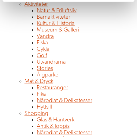
Aktiviteter
Natur & Friluftsliv
Barnaktiviteter
Kultur & Historia
Museum & Galleri
Vandra
Fiska
Cykla
Golf
Utvandrarna
Stories
Älgparker
Mat & Dryck
Restauranger
Fika
Närodlat & Delikatesser
Hyttsill
Shopping
Glas & Hantverk
Antik & loppis
Närodlat & Delikatesser