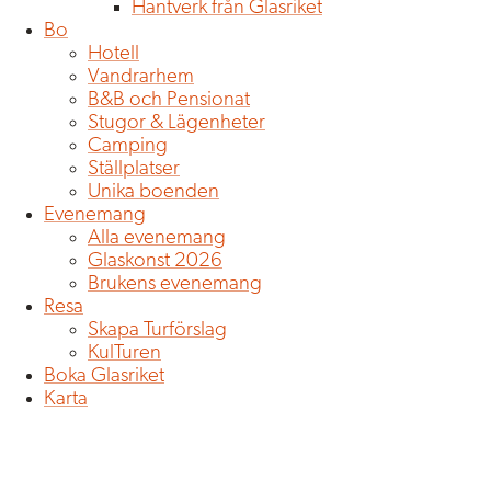
Hantverk från Glasriket
Bo
Hotell
Vandrarhem
B&B och Pensionat
Stugor & Lägenheter
Camping
Ställplatser
Unika boenden
Evenemang
Alla evenemang
Glaskonst 2026
Brukens evenemang
Resa
Skapa Turförslag
KulTuren
Boka Glasriket
Karta