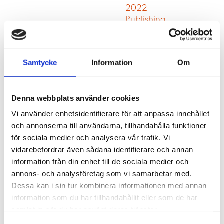
Facebook
Samtycke
Information
Om
Instagram
Youtube
Denna webbplats använder cookies
Om webbsidan
Vi använder enhetsidentifierare för att anpassa innehållet
och annonserna till användarna, tillhandahålla funktioner
Om webbplatsen
för sociala medier och analysera vår trafik. Vi
Integritet
vidarebefordrar även sådana identifierare och annan
Anmäl ditt evenemang
information från din enhet till de sociala medier och
annons- och analysföretag som vi samarbetar med.
Dessa kan i sin tur kombinera informationen med annan
Information
information som du har tillhandahållit eller som de har
samlat in när du har använt deras tjänster.
Kontakta oss