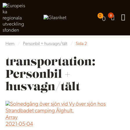
0
0
Liten campingpärla vid Älgasjön i Älghult.
Hem
/
Personbil + husvagn/tält
/
Sida 2
transportation:
Personbil +
husvagn/tält
Array
2021-05-04