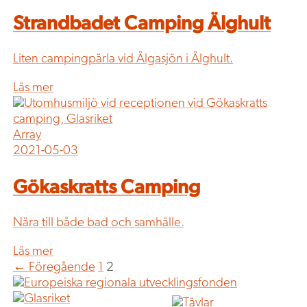
Strandbadet Camping Älghult
Liten campingpärla vid Älgasjön i Älghult.
Läs mer
Array
2021-05-03
Gökaskratts Camping
Nära till både bad och samhälle.
Läs mer
← Föregående
1
2