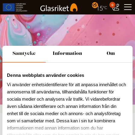
0
15
°C
Samtycke
Information
Om
Denna webbplats använder cookies
Vi använder enhetsidentifierare för att anpassa innehållet och
Mobergstenen
annonserna till användarna, tillhandahålla funktioner för
sociala medier och analysera vår trafik. Vi vidarebefordrar
även sådana identifierare och annan information från din
enhet till de sociala medier och annons- och analysföretag
som vi samarbetar med. Dessa kan i sin tur kombinera
Hem
/
Bilder
/
Mobergstenen
informationen med annan information som du har
2022-11-14