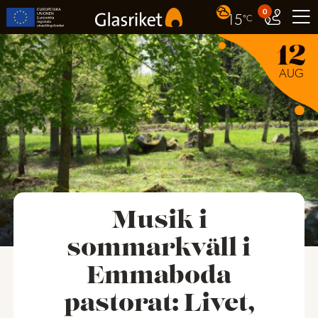
0
15
°C
12
AUG
Musik i
sommarkväll i
Emmaboda
pastorat: Livet,