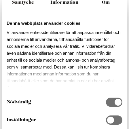
sinnesstämningar.
Samtycke
Information
Om
Tid:
19:00 – 20:15
Plats:
Vissefjärda kyrka
Denna webbplats använder cookies
Vi använder enhetsidentifierare för att anpassa innehållet och
Fri entré
annonserna till användarna, tillhandahålla funktioner för
sociala medier och analysera vår trafik. Vi vidarebefordrar
även sådana identifierare och annan information från din
enhet till de sociala medier och annons- och analysföretag
som vi samarbetar med. Dessa kan i sin tur kombinera
informationen med annan information som du har
tillhandahållit eller som de har samlat in när du har använt
deras tjänster.
S
Nödvändig
a
m
t
Inställningar
y