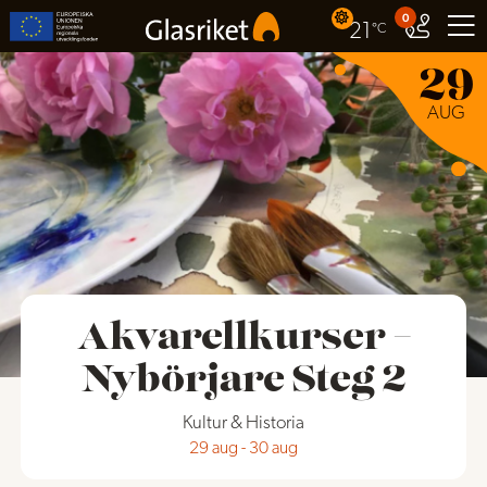
0
21
°C
29
AUG
Akvarellkurser –
Nybörjare Steg 2
Kultur & Historia
29 aug
-
30 aug