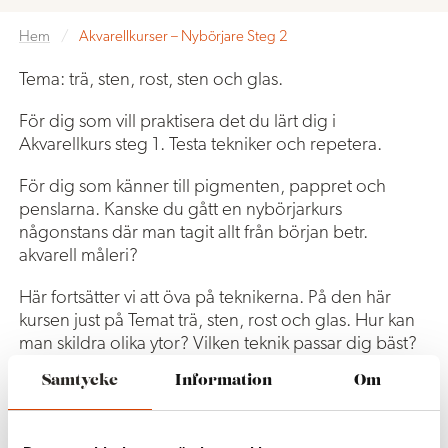
Hem
/
Akvarellkurser – Nybörjare Steg 2
Tema: trä, sten, rost, sten och glas.
För dig som vill praktisera det du lärt dig i
Akvarellkurs steg 1. Testa tekniker och repetera.
För dig som känner till pigmenten, pappret och
penslarna. Kanske du gått en nybörjarkurs
någonstans där man tagit allt från början betr.
akvarell måleri?
Här fortsätter vi att öva på teknikerna. På den här
kursen just på Temat trä, sten, rost och glas. Hur kan
man skildra olika ytor? Vilken teknik passar dig bäst?
Vilken gillar du? Vi testar ” Vått i vått”, torrt på torrt,
Samtycke
Information
Om
om förenkling och att arbeta med ”spatel” i akvarell.
Vi utforskar pigmenten med vatten och hur de
fungerar på pappret.