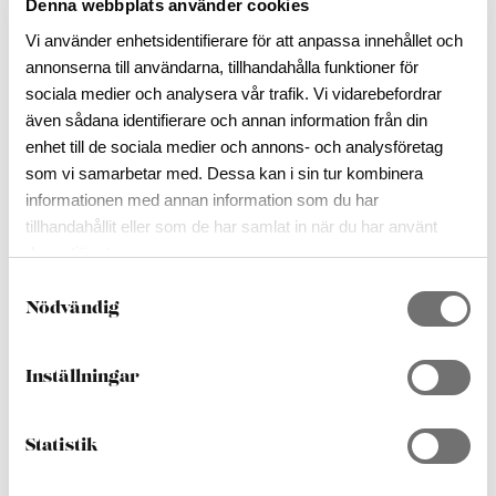
Denna webbplats använder cookies
Vi gör gemensamma övningar i olika tekniker på
Vi använder enhetsidentifierare för att anpassa innehållet och
temat ovan. Så skoj, utmanande och spännande.
annonserna till användarna, tillhandahålla funktioner för
sociala medier och analysera vår trafik. Vi vidarebefordrar
Datum: 29-30 augusti
även sådana identifierare och annan information från din
enhet till de sociala medier och annons- och analysföretag
Tid: 09.00-16.00
som vi samarbetar med. Dessa kan i sin tur kombinera
informationen med annan information som du har
Pris: 2400kr/person
tillhandahållit eller som de har samlat in när du har använt
deras tjänster.
S
Nödvändig
a
m
t
Inställningar
y
c
k
Statistik
ALLA BILDER
e