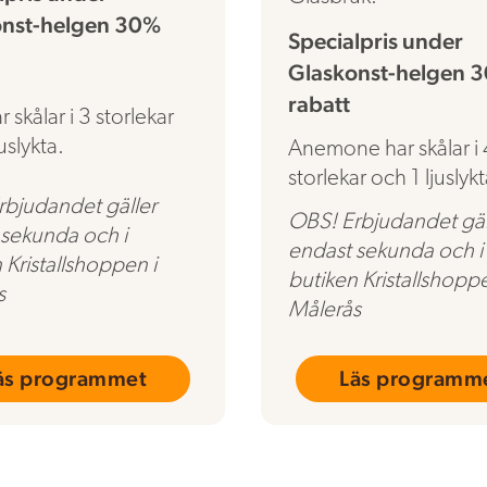
onst-helgen 30%
Specialpris under
Glaskonst-helgen 
rabatt
r skålar i 3 storlekar
uslykta.
Anemone har skålar i 
storlekar och 1 ljuslykt
rbjudandet gäller
OBS! Erbjudandet gäl
 sekunda och i
endast sekunda och i
 Kristallshoppen i
butiken Kristallshoppe
s
Målerås
äs programmet
Läs programm