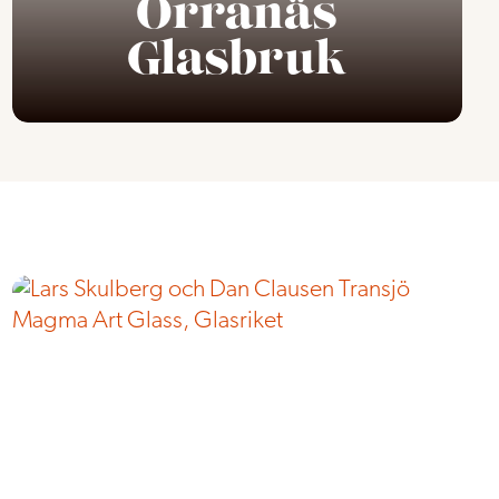
Orranäs
Glasbruk