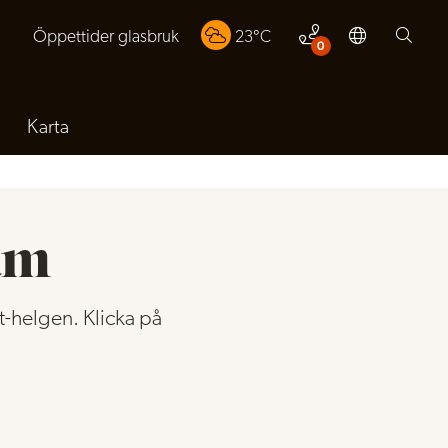
Öppettider glasbruk
23
°C
0
Karta
am
t-helgen. Klicka på