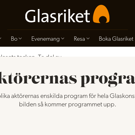
t 2026
Bo
Evenemang
Resa
Boka Glasriket
lasets tecken. Ta del av
h upplev både det färdiga
nära håll.
ktörernas progr
Klicka här.
r helgen så
lika aktörernas enskilda program för hela Glaskons
bilden så kommer programmet upp.