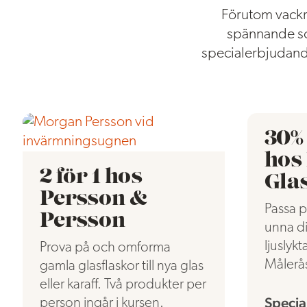
Förutom vackra
spännande so
specialerbjudand
30% 
hos
2 för 1 hos
Gla
Persson &
Passa p
Persson
unna di
ljuslykt
Prova på och omforma
Målerå
gamla glasflaskor till nya glas
eller karaff. Två produkter per
Specia
person ingår i kursen.