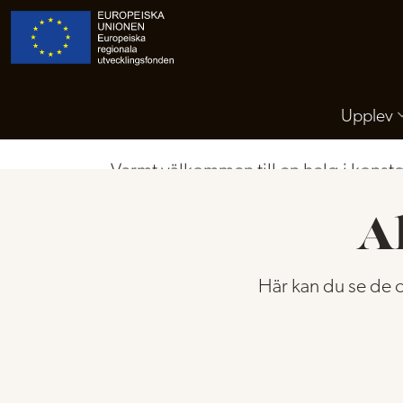
Glaskons
Upplev
Varmt välkommen till en helg i konstg
nyheter, utställningar, vernissage oc
resultatet och det heta hantverket på 
A
Vill du se hela programmet samlat fö
Här kan du se de o