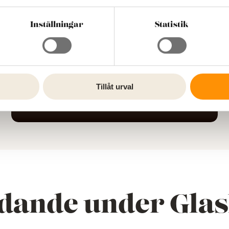
Inställningar
Statistik
The Glass
Tillåt urval
Factory
dande under Glas