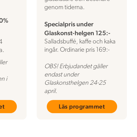
genom tiderna.
30%
Specialpris under
Glaskonst-helgen 125:-
Salladsbuffé, kaffe och kaka
4
ingår. Ordinarie pris 169:-
a.
ler
OBS! Erbjudandet gäller
endast under
n i
Glaskonsthelgen 24-25
april.
et
Läs programmet