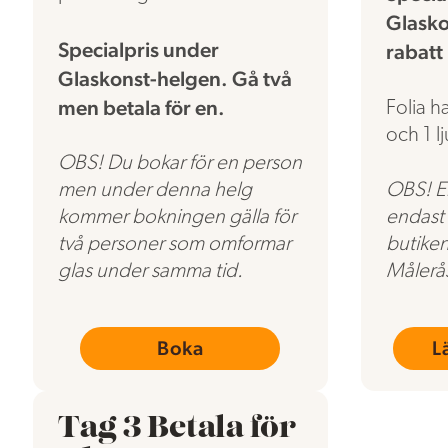
Glask
Specialpris under
rabatt
Glaskonst-helgen. Gå två
men betala för en.
Folia ha
och 1 lj
OBS! Du bokar för en person
OBS! E
men under denna helg
endast
kommer bokningen gälla för
butiken
två personer som omformar
Målerå
glas under samma tid.
Boka
L
Tag 3 Betala för