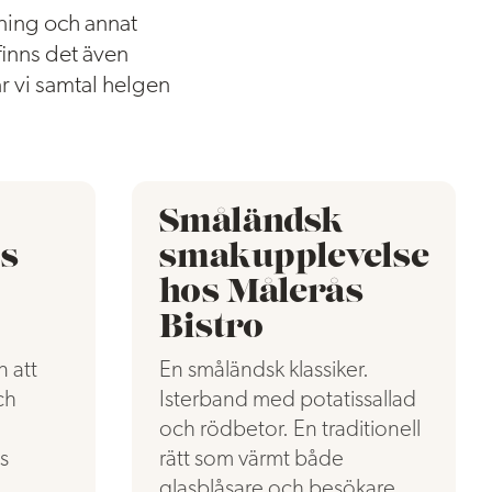
sning och annat
inns det även
 vi samtal helgen
Småländsk
s
smakupplevelse
hos Målerås
Bistro
 att
En småländsk klassiker.
ch
Isterband med potatissallad
och rödbetor. En traditionell
s
rätt som värmt både
glasblåsare och besökare