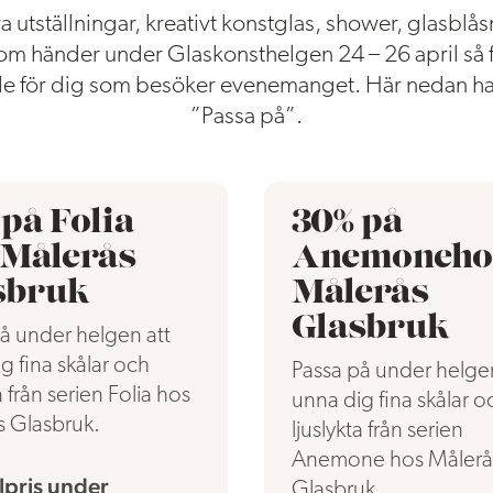
 utställningar, kreativt konstglas, shower, glasblå
m händer under Glaskonsthelgen 24 – 26 april så f
e för dig som besöker evenemanget. Här nedan har
”Passa på”.
på Folia
30% på
 Målerås
Anemoneho
sbruk
Målerås
Glasbruk
å under helgen att
g fina skålar och
Passa på under helgen
a från serien Folia hos
unna dig fina skålar o
s Glasbruk.
ljuslykta från serien
Anemone hos Målerå
lpris under
Glasbruk.