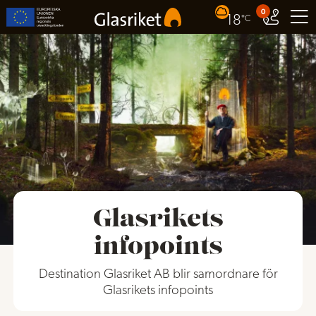
0
18
°C
Glasrikets
infopoints
Destination Glasriket AB blir samordnare för
Glasrikets infopoints