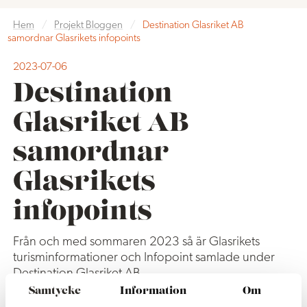
Hem
/
Projekt Bloggen
/
Destination Glasriket AB
samordnar Glasrikets infopoints
2023-07-06
Destination
Glasriket AB
samordnar
Glasrikets
infopoints
Från och med sommaren 2023 så är Glasrikets
turisminformationer och Infopoint samlade under
Destination Glasriket AB.
Samtycke
Information
Om
Syftet är att vi tillsammans ska skapa en gemensam