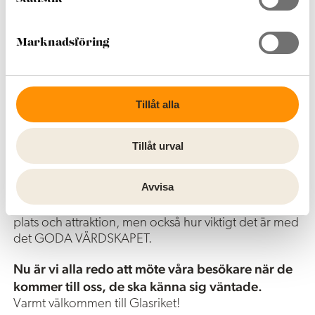
som besöksmål.
e
Under dagen gjorde vi ett antal stopp hos våra
s
Marknadsföring
turistföretag som berättade om sina verksamheter.
v
Mellan stoppen berättade vi om resterande
a
besöksmål. Vi gick igenom de kanaler och verktyg
l
som man som turistvärd kan använda sig av när man
Tillåt alla
ska sälja in Glasriket. Samtidigt gav dagen möjlighet
att skapa viktiga kontakter mellan varandra.
Tillåt urval
Tillsammans gick vi igenom VISITAS utbildning
Turism och värdskap.
Avvisa
Utbildningen syftar till att öka kunskapen kring
Besöksnäringens betydelse för utvecklingen av en
plats och attraktion, men också hur viktigt det är med
det GODA VÄRDSKAPET.
Nu är vi alla redo att möte våra besökare när de
kommer till oss, de ska känna sig väntade.
Varmt välkommen till Glasriket!